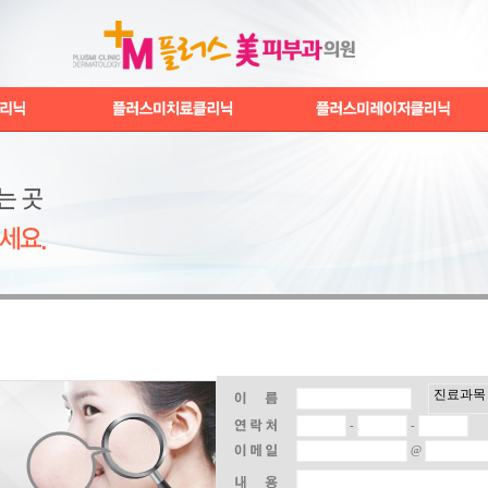
-
-
@