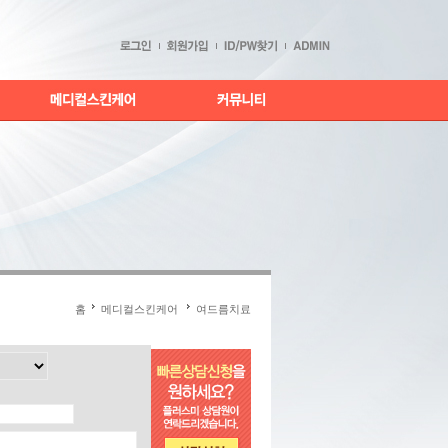
홈
메디컬스킨케어
여드름치료